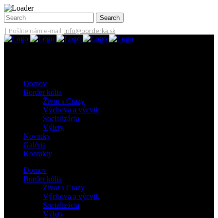
| Pošlite nám e-mail:
info@borderka.sk
Domov
Border kólia
Život s Crazy
Výchova a výcvik
Socializácia
Výlety
Novinky
Galéria
Kontakty
Domov
Border kólia
Život s Crazy
Výchova a výcvik
Socializácia
Výlety