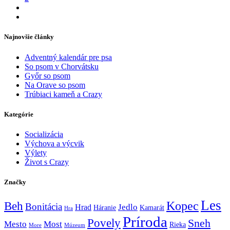
Najnovšie články
Adventný kalendár pre psa
So psom v Chorvátsku
Győr so psom
Na Orave so psom
Trúbiaci kameň a Crazy
Kategórie
Socializácia
Výchova a výcvik
Výlety
Život s Crazy
Značky
Les
Kopec
Beh
Bonitácia
Jedlo
Hrad
Háranie
Kamarát
Hra
Príroda
Povely
Sneh
Mesto
Most
Rieka
More
Múzeum