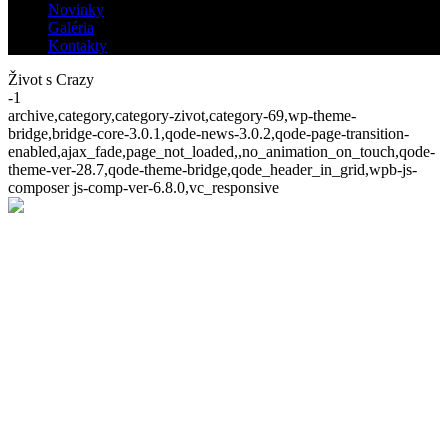
Novinky
Galéria
Kontakty
Život s Crazy
-1
archive,category,category-zivot,category-69,wp-theme-
bridge,bridge-core-3.0.1,qode-news-3.0.2,qode-page-transition-
enabled,ajax_fade,page_not_loaded,,no_animation_on_touch,qode-
theme-ver-28.7,qode-theme-bridge,qode_header_in_grid,wpb-js-
composer js-comp-ver-6.8.0,vc_responsive