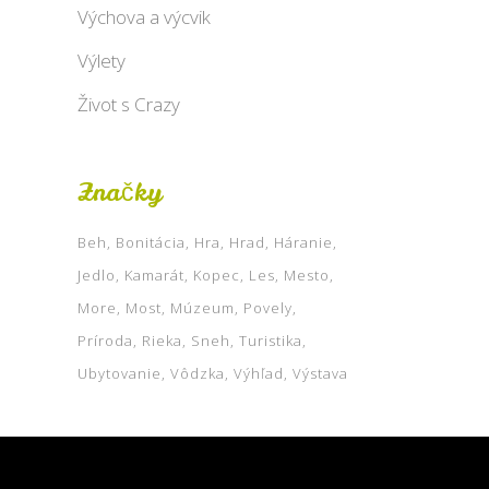
Výchova a výcvik
Výlety
Život s Crazy
Značky
Beh
Bonitácia
Hra
Hrad
Háranie
Jedlo
Kamarát
Kopec
Les
Mesto
More
Most
Múzeum
Povely
Príroda
Rieka
Sneh
Turistika
Ubytovanie
Vôdzka
Výhľad
Výstava