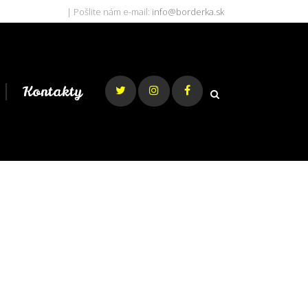
| Pošlite nám e-mail:
info@borderka.sk
Kontakty