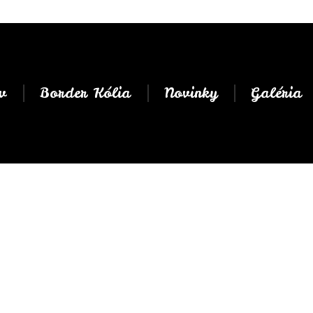
v
Border Kólia
Novinky
Galéria
Hra Tag