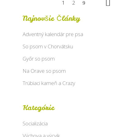
1
2
Najnovšie Články
Adventný kalendár pre psa
So psom v Chorvátsku
Győr so psom
Na Orave so psom
Trúbiaci kameň a Crazy
Kategórie
Socializácia
Výchova a výcvik