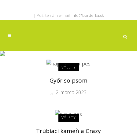
| Pošlite nám e-mail:
info@borderka.sk
Vôdzka Tag
VÝLETY
Győr so psom
2. marca 2023
VÝLETY
Trúbiaci kameň a Crazy