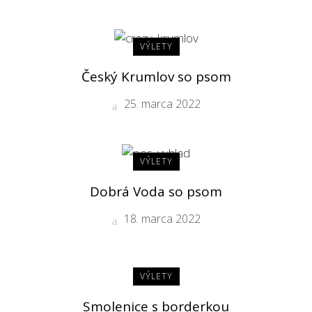
VÝLETY
Český Krumlov so psom
25. marca 2022
VÝLETY
Dobrá Voda so psom
18. marca 2022
VÝLETY
Smolenice s borderkou