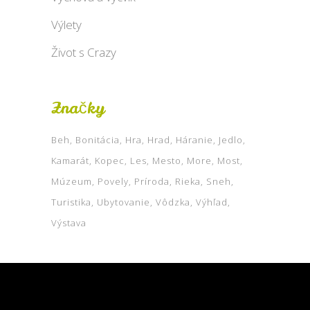
Výlety
Život s Crazy
Značky
Beh
Bonitácia
Hra
Hrad
Háranie
Jedlo
Kamarát
Kopec
Les
Mesto
More
Most
Múzeum
Povely
Príroda
Rieka
Sneh
Turistika
Ubytovanie
Vôdzka
Výhľad
Výstava