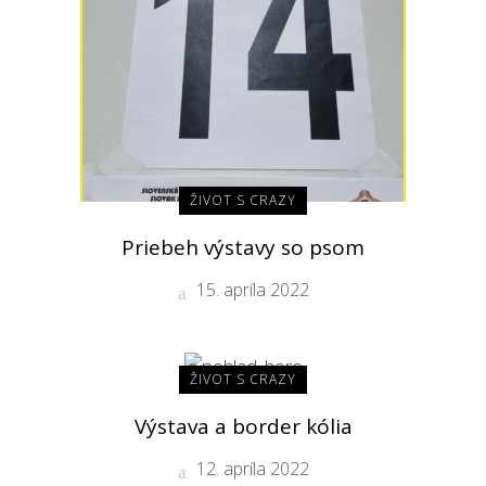
ŽIVOT S CRAZY
Priebeh výstavy so psom
15. apríla 2022
ŽIVOT S CRAZY
Výstava a border kólia
12. apríla 2022